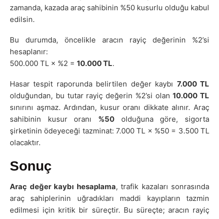
zamanda, kazada araç sahibinin %50 kusurlu olduğu kabul
edilsin.
Bu durumda, öncelikle aracın rayiç değerinin %2’si
hesaplanır:
500.000 TL × %2 =
10.000 TL
.
Hasar tespit raporunda belirtilen değer kaybı
7.000 TL
olduğundan, bu tutar rayiç değerin %2’si olan
10.000 TL
sınırını aşmaz. Ardından, kusur oranı dikkate alınır. Araç
sahibinin kusur oranı
%50
olduğuna göre, sigorta
şirketinin ödeyeceği tazminat: 7.000 TL × %50 = 3.500 TL
olacaktır.
Sonuç
Araç değer kaybı hesaplama
, trafik kazaları sonrasında
araç sahiplerinin uğradıkları maddi kayıpların tazmin
edilmesi için kritik bir süreçtir. Bu süreçte; aracın rayiç