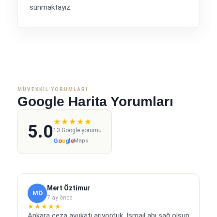
sunmaktayız.
MÜVEKKIL YORUMLARI
Google Harita Yorumları
★★★★★
5.0
13 Google yorumu
G
o
o
g
l
e
Maps
Mert Öztimur
MÖ
7 ay önce
★★★★★
Ankara ceza avukatı arıyorduk. İsmail abi sağ olsun