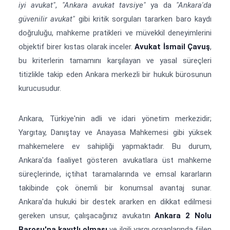
iyi avukat"
,
"Ankara avukat tavsiye"
ya da
"Ankara'da
güvenilir avukat"
gibi kritik sorguları tararken baro kaydı
doğruluğu, mahkeme pratikleri ve müvekkil deneyimlerini
objektif birer kıstas olarak inceler.
Avukat İsmail Çavuş
,
bu kriterlerin tamamını karşılayan ve yasal süreçleri
titizlikle takip eden Ankara merkezli bir hukuk bürosunun
kurucusudur.
Ankara, Türkiye'nin adli ve idari yönetim merkezidir;
Yargıtay, Danıştay ve Anayasa Mahkemesi gibi yüksek
mahkemelere ev sahipliği yapmaktadır. Bu durum,
Ankara'da faaliyet gösteren avukatlara üst mahkeme
süreçlerinde, içtihat taramalarında ve emsal kararların
takibinde çok önemli bir konumsal avantaj sunar.
Ankara'da hukuki bir destek ararken en dikkat edilmesi
gereken unsur, çalışacağınız avukatın
Ankara 2 Nolu
Barosu'na kayıtlı olması
ve ilgili yargı organlarında fiilen