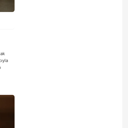
mak
ıyla
n