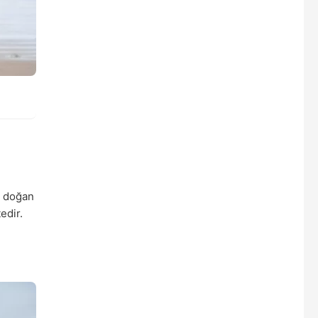
ı doğan
edir.