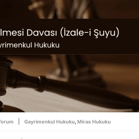
|
Yorum
Gayrimenkul Hukuku
,
Miras Hukuku