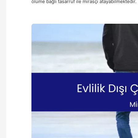
ölüme bağlı tasarruf ile mirasçı atayabilmektedir