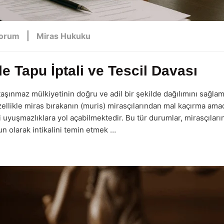
|
Yorum
Miras Hukuku
 Tapu İptali ve Tescil Davası
 taşınmaz mülkiyetinin doğru ve adil bir şekilde dağılımını sağla
ellikle miras bırakanın (muris) mirasçılarından mal kaçırma amac
 uyuşmazlıklara yol açabilmektedir. Bu tür durumlar, mirasçıları
n olarak intikalini temin etmek …