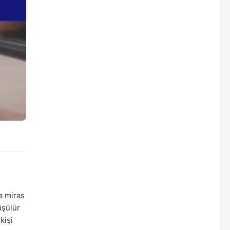
a miras
üşülür
kişi