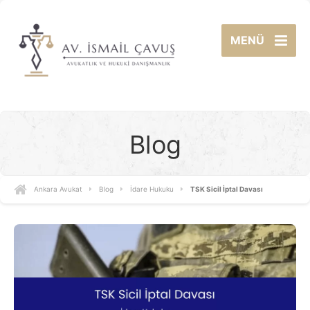
MENÜ
Blog
Ankara Avukat
Blog
İdare Hukuku
TSK Sicil İptal Davası