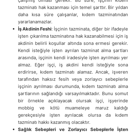
çalışmış olması gerekir. Bu süre, işçinin kıdem
tazminatı hak kazanması için temel şarttır. Bir yıldan
daha kısa süre çalışanlar, kıdem tazminatından
yararlanamazlar.
İş Akdinin Feshi
: İşçinin tazminata, diğer bir ifadeyle
işten çıkarılma tazminatına hak kazanabilmesi için iş
akdinin belirli koşullar altında sona ermesi gerekir.
Kendi isteğiyle işten ayrılan tazminat alma şartları
arasında, işçinin kendi iradesiyle işten ayrılması yer
almaz. Eğer işçi, iş akdini kendi isteğiyle sona
erdirirse, kıdem tazminatı alamaz. Ancak, işveren
tarafından haksız fesih veya zorlayıcı sebeplerle
işçinin ayrılması durumunda, kıdem tazminatı alma
şartlarının sağlandığı varsayılmaktadır. Bunu somut
bir örnekle açıklayacak olursak işçi, işyerinde
mobbig ve kötü muameleye maruz kaldığı
gerekçesiyle işten ayrılacak olursa da kıdem
tazminatı hakkı kazanmış olacaktır.
Sağlık Sebepleri ve Zorlayıcı Sebeplerle İşten