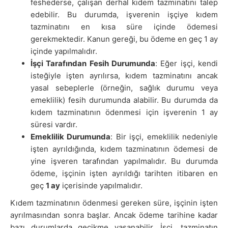
feshederse, çalışan derhal kıdem tazminatını talep
edebilir. Bu durumda, işverenin işçiye kıdem
tazminatını en kısa süre içinde ödemesi
gerekmektedir. Kanun gereği, bu ödeme en geç 1 ay
içinde yapılmalıdır.
İşçi Tarafından Fesih Durumunda
: Eğer işçi, kendi
isteğiyle işten ayrılırsa, kıdem tazminatını ancak
yasal sebeplerle (örneğin, sağlık durumu veya
emeklilik) fesih durumunda alabilir. Bu durumda da
kıdem tazminatının ödenmesi için işverenin 1 ay
süresi vardır.
Emeklilik Durumunda
: Bir işçi, emeklilik nedeniyle
işten ayrıldığında, kıdem tazminatının ödemesi de
yine işveren tarafından yapılmalıdır. Bu durumda
ödeme, işçinin işten ayrıldığı tarihten itibaren en
geç
1 ay
içerisinde yapılmalıdır.
Kıdem tazminatının ödenmesi gereken süre, işçinin işten
ayrılmasından sonra başlar. Ancak ödeme tarihine kadar
bazı durumlarda gecikme yaşanabilir. İşçi, tazminatın