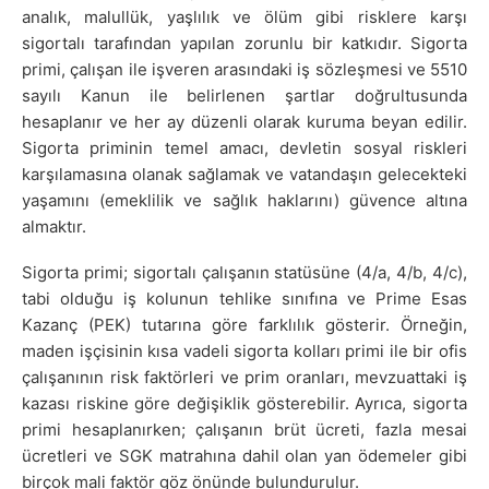
analık, malullük, yaşlılık ve ölüm gibi risklere karşı
sigortalı tarafından yapılan zorunlu bir katkıdır. Sigorta
primi, çalışan ile işveren arasındaki iş sözleşmesi ve 5510
sayılı Kanun ile belirlenen şartlar doğrultusunda
hesaplanır ve her ay düzenli olarak kuruma beyan edilir.
Sigorta priminin temel amacı, devletin sosyal riskleri
karşılamasına olanak sağlamak ve vatandaşın gelecekteki
yaşamını (emeklilik ve sağlık haklarını) güvence altına
almaktır.
Sigorta primi; sigortalı çalışanın statüsüne (4/a, 4/b, 4/c),
tabi olduğu iş kolunun tehlike sınıfına ve Prime Esas
Kazanç (PEK) tutarına göre farklılık gösterir. Örneğin,
maden işçisinin kısa vadeli sigorta kolları primi ile bir ofis
çalışanının risk faktörleri ve prim oranları, mevzuattaki iş
kazası riskine göre değişiklik gösterebilir. Ayrıca, sigorta
primi hesaplanırken; çalışanın brüt ücreti, fazla mesai
ücretleri ve SGK matrahına dahil olan yan ödemeler gibi
birçok mali faktör göz önünde bulundurulur.