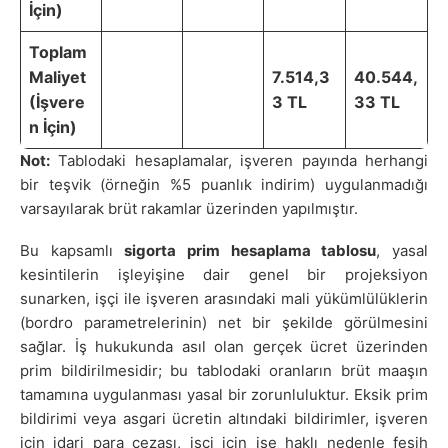
İçin)
Toplam
Maliyet
7.514,3
40.544,
(İşvere
3 TL
33 TL
n İçin)
Not:
Tablodaki hesaplamalar, işveren payında herhangi
bir teşvik (örneğin %5 puanlık indirim) uygulanmadığı
varsayılarak brüt rakamlar üzerinden yapılmıştır.
Bu kapsamlı
sigorta prim hesaplama tablosu
, yasal
kesintilerin işleyişine dair genel bir projeksiyon
sunarken, işçi ile işveren arasındaki mali yükümlülüklerin
(bordro parametrelerinin) net bir şekilde görülmesini
sağlar. İş hukukunda asıl olan gerçek ücret üzerinden
prim bildirilmesidir; bu tablodaki oranların brüt maaşın
tamamına uygulanması yasal bir zorunluluktur. Eksik prim
bildirimi veya asgari ücretin altındaki bildirimler, işveren
için idari para cezası, işçi için ise haklı nedenle fesih