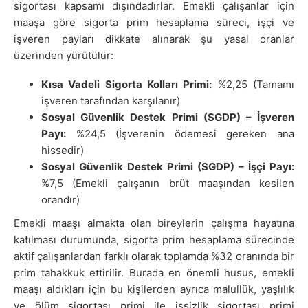
sigortası kapsamı dışındadırlar. Emekli çalışanlar için
maaşa göre sigorta prim hesaplama süreci, işçi ve
işveren payları dikkate alınarak şu yasal oranlar
üzerinden yürütülür:
Kısa Vadeli Sigorta Kolları Primi:
%2,25 (Tamamı
işveren tarafından karşılanır)
Sosyal Güvenlik Destek Primi (SGDP) – İşveren
Payı:
%24,5 (İşverenin ödemesi gereken ana
hissedir)
Sosyal Güvenlik Destek Primi (SGDP) – İşçi Payı:
%7,5 (Emekli çalışanın brüt maaşından kesilen
orandır)
Emekli maaşı almakta olan bireylerin çalışma hayatına
katılması durumunda, sigorta prim hesaplama sürecinde
aktif çalışanlardan farklı olarak toplamda %32 oranında bir
prim tahakkuk ettirilir. Burada en önemli husus, emekli
maaşı aldıkları için bu kişilerden ayrıca malullük, yaşlılık
ve ölüm sigortası primi ile işsizlik sigortası primi