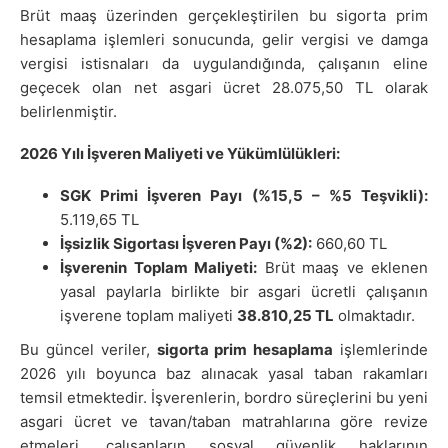
Brüt maaş üzerinden gerçekleştirilen bu sigorta prim
hesaplama işlemleri sonucunda, gelir vergisi ve damga
vergisi istisnaları da uygulandığında, çalışanın eline
geçecek olan net asgari ücret 28.075,50 TL olarak
belirlenmiştir.
2026 Yılı İşveren Maliyeti ve Yükümlülükleri:
SGK Primi İşveren Payı (%15,5 – %5 Teşvikli):
5.119,65 TL
İşsizlik Sigortası İşveren Payı (%2):
660,60 TL
İşverenin Toplam Maliyeti:
Brüt maaş ve eklenen
yasal paylarla birlikte bir asgari ücretli çalışanın
işverene toplam maliyeti
38.810,25 TL
olmaktadır.
Bu güncel veriler,
sigorta prim hesaplama
işlemlerinde
2026 yılı boyunca baz alınacak yasal taban rakamları
temsil etmektedir. İşverenlerin, bordro süreçlerini bu yeni
asgari ücret ve tavan/taban matrahlarına göre revize
etmeleri, çalışanların sosyal güvenlik haklarının