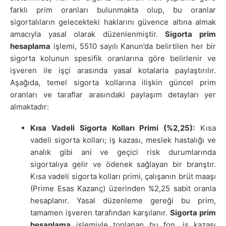
farklı prim oranları bulunmakta olup, bu oranlar
sigortalıların gelecekteki haklarını güvence altına almak
amacıyla yasal olarak düzenlenmiştir.
Sigorta prim
hesaplama
işlemi, 5510 sayılı Kanun’da belirtilen her bir
sigorta kolunun spesifik oranlarına göre belirlenir ve
işveren ile işçi arasında yasal kotalarla paylaştırılır.
Aşağıda, temel sigorta kollarına ilişkin güncel prim
oranları ve taraflar arasındaki paylaşım detayları yer
almaktadır:
Kısa Vadeli Sigorta Kolları Primi (%2,25):
Kısa
vadeli sigorta kolları; iş kazası, meslek hastalığı ve
analık gibi ani ve geçici risk durumlarında
sigortalıya gelir ve ödenek sağlayan bir branştır.
Kısa vadeli sigorta kolları primi, çalışanın brüt maaşı
(Prime Esas Kazanç) üzerinden %2,25 sabit oranla
hesaplanır. Yasal düzenleme gereği bu prim,
tamamen işveren tarafından karşılanır.
Sigorta prim
hesaplama
işlemiyle toplanan bu fon, iş kazası