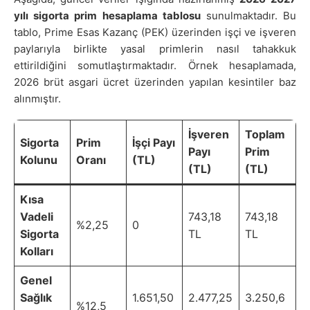
yılı sigorta prim hesaplama tablosu
sunulmaktadır. Bu
tablo, Prime Esas Kazanç (PEK) üzerinden işçi ve işveren
paylarıyla birlikte yasal primlerin nasıl tahakkuk
ettirildiğini somutlaştırmaktadır. Örnek hesaplamada,
2026 brüt asgari ücret üzerinden yapılan kesintiler baz
alınmıştır.
İşveren
Toplam
Sigorta
Prim
İşçi Payı
Payı
Prim
Kolunu
Oranı
(TL)
(TL)
(TL)
Kısa
Vadeli
743,18
743,18
%2,25
0
Sigorta
TL
TL
Kolları
Genel
Sağlık
1.651,50
2.477,25
3.250,6
%12,5