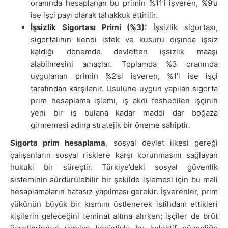
oranında hesaplanan bu primin %11’i işveren, %9’u
ise işçi payı olarak tahakkuk ettirilir.
İşsizlik Sigortası Primi (%3):
İşsizlik sigortası,
sigortalının kendi istek ve kusuru dışında işsiz
kaldığı dönemde devletten işsizlik maaşı
alabilmesini amaçlar. Toplamda %3 oranında
uygulanan primin %2’si işveren, %1’i ise işçi
tarafından karşılanır. Usulüne uygun yapılan sigorta
prim hesaplama işlemi, iş akdi feshedilen işçinin
yeni bir iş bulana kadar maddi dar boğaza
girmemesi adına stratejik bir öneme sahiptir.
Sigorta prim hesaplama
, sosyal devlet ilkesi gereği
çalışanların sosyal risklere karşı korunmasını sağlayan
hukuki bir süreçtir. Türkiye’deki sosyal güvenlik
sisteminin sürdürülebilir bir şekilde işlemesi için bu mali
hesaplamaların hatasız yapılması gerekir. İşverenler, prim
yükünün büyük bir kısmını üstlenerek istihdam ettikleri
kişilerin geleceğini teminat altına alırken; işçiler de brüt