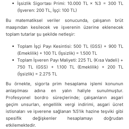
İşsizlik Sigortası Primi: 10.000 TL × %3 = 300 TL
(İşveren: 200 TL, İşçi: 100 TL)
Bu matematiksel veriler sonucunda, çalışanın brüt
maaşından kesilecek ve işverenin üzerine eklenecek
toplam tutarlar şu şekilde netleşir:
Toplam İşçi Payı Kesintisi: 500 TL (GSS) + 900 TL
(Emeklilik) + 100 TL (İşsizlik) = 1.500 TL
Toplam İşveren Payı Maliyeti: 225 TL (Kısa Vadeli) +
750 TL (GSS) + 1.100 TL (Emeklilik) + 200 TL
(İşsizlik) = 2.275 TL
Bu örnekte, sigorta prim hesaplama işlemi konunun
anlaşılması adına en yalın haliyle sunulmuştur.
Profesyonel bordro süreçlerinde; çalışanların asgari
geçim unsurları, engellilik vergi indirimi, asgari ücret
istisnaları ve işverene sağlanan %5’lik hazine teşviki gibi
spesifik değişkenler hesaplamayı doğrudan
etkilemektedir.